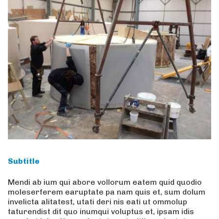
Subtitle
Mendi ab ium qui abore vollorum eatem quid quodio
moleserferem earuptate pa nam quis et, sum dolum
invelicta alitatest, utati deri nis eati ut ommolup
taturendist dit quo inumqui voluptus et, ipsam idis