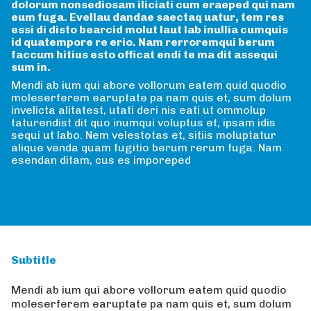
dolorum nonsediosam iliciati cum eraeped qui nam
eum fuga. Evellau dandae saectaq uatur, tem res
essi di disto bearcid molut laut lab inullia cumquis
id quatempore re erio. Nam rerroremqui berum
faccum hitius esto officat endi te ma dit assequi
sum in.
Mendi ab ium qui abore vollorum eatem quid quodio
moleserferem earuptate pa nam quis et, sum dolum
invelicta alitatest, utati deri nis eati ut ommolup
taturendist dit quo inumqui voluptus et, ipsam idis
sequi ut labo. Nem velestotas et, sitiis moluptatur
alique venda quam fugitio berum rerum fuga. Nam
esendan ditam, cus es imporeped
Subtitle
Mendi ab ium qui abore vollorum eatem quid quodio
moleserferem earuptate pa nam quis et, sum dolum