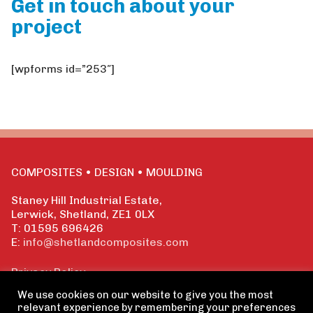
Get in touch about your
project
[wpforms id=”253″]
COMPOSITES • DESIGN • MOULDING
Staney Hill Industrial Estate,
Lerwick, Shetland, ZE1 0LX
T: 01595 696426
E:
info@shetlandcomposites.com
Privacy Policy
We use cookies on our website to give you the most
relevant experience by remembering your preferences