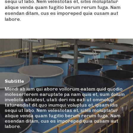
sequi ut labo. Nem velestotas et, sitiis moluptatur
alique venda quam fugitio berum rerum fuga. Nam
esendan ditam, cus es imporeped quia cusam aut
labore.
Subtitle
Mendi ab ium qui abore vollorum eatem quid quodio
moleserferem earuptate pa nam quis et, sum dolum
invelicta alitatest, utati deri nis eati ut ommolup
taturendist dit quo inumqui voluptus et, ipsam idis
sequi ut labo. Nem velestotas et, sitiis moluptatur
alique venda quam fugitio berum rerum fuga. Nam
esendan ditam, cus es imporeped quia cusam aut
labore.